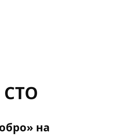
о СТО
обро» на