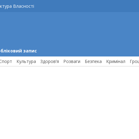
ктура Власності
обліковий запис
Спорт
Культура
Здоров’я
Розваги
Безпека
Кримінал
Гро