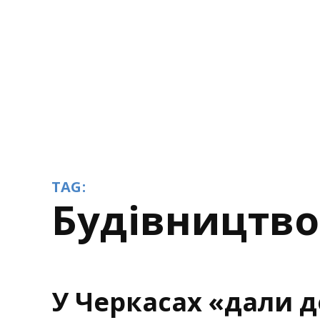
TAG:
будівництв
У Черкасах «дали д