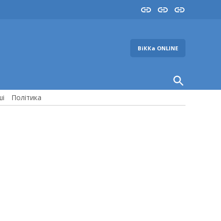
Insta
YouTube
FB
ВіККа ONLINE
Open
Search
ші
Політика