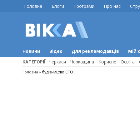
Skip
Головна
Блоги
Програми
Про нас
Стру
to
content
ВІККА
Новини
Черкас
Новини
Відео
Для рекламодавців
Мій 
КАТЕГОРІЇ
Черкаси
Черкащина
Корисне
Освіта
Головна
»
будівництво СТО