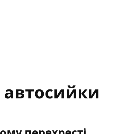
о автосийки
ому перехресті