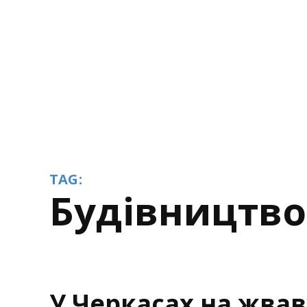
TAG:
будівництв
У Черкасах на жвав