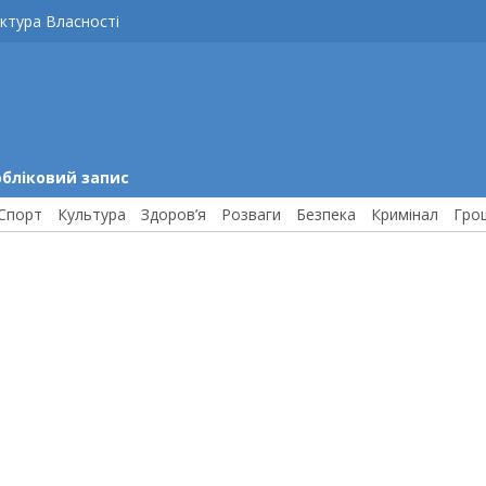
ктура Власності
обліковий запис
Спорт
Культура
Здоров’я
Розваги
Безпека
Кримінал
Гро