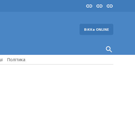
Insta
YouTube
FB
ВіККа ONLINE
Open
Search
ші
Політика