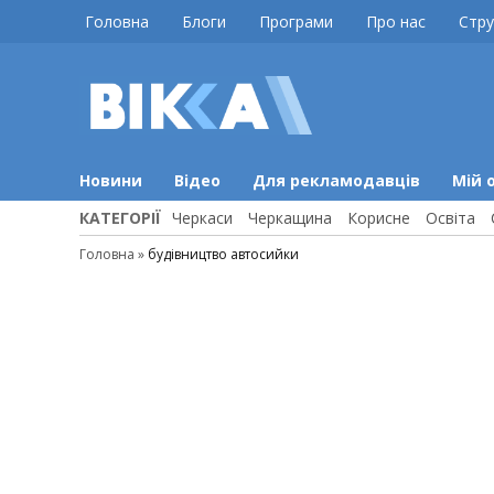
Skip
Головна
Блоги
Програми
Про нас
Стру
to
content
ВІККА
Новини
Черкас
Новини
Відео
Для рекламодавців
Мій 
КАТЕГОРІЇ
Черкаси
Черкащина
Корисне
Освіта
Головна
»
будівництво автосийки