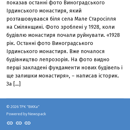
показав останні фото Виноградського
Ірдинського монастиря, який
розташовувався біля села Мале Старосілля
на Смілянщині. Фото зроблені у 1928, коли
будівлю монастиря почали руйнувати. «1928
рік. Останні фото Виноградського
Ірдинського монастиря. Вже почалося
будівництво лепрозорія. На фото видно
перші закладені фундаменти нових будівель і
ще залишки монастиря», – написав історик.
За […]
© 2026 ТРК "ВіККа"
Powered by Newspack
Insta
YouTube
FB