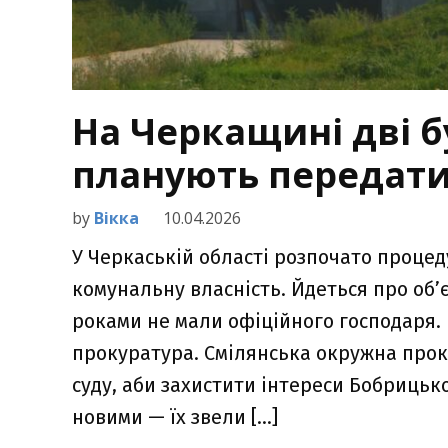
На Черкащині дві б
планують передати
by
Вікка
10.04.2026
У Черкаській області розпочато процед
комунальну власність. Йдеться про об’є
роками не мали офіційного господаря.
прокуратура. Смілянська окружна прок
суду, аби захистити інтереси Бобрицької
новими — їх звели […]