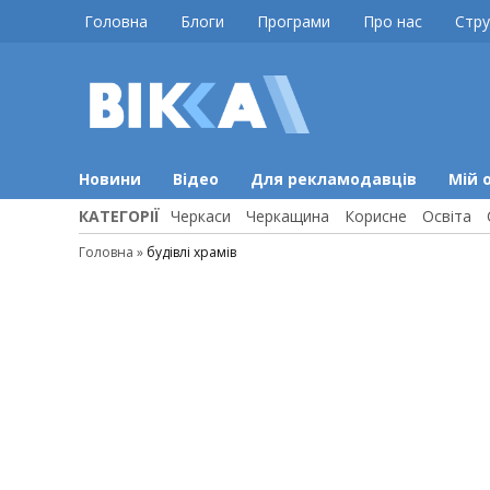
Skip
Головна
Блоги
Програми
Про нас
Стру
to
content
ВІККА
Новини
Черкас
Новини
Відео
Для рекламодавців
Мій 
КАТЕГОРІЇ
Черкаси
Черкащина
Корисне
Освіта
Головна
»
будівлі храмів