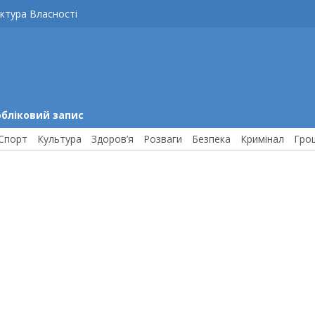
ктура Власності
обліковий запис
Спорт
Культура
Здоров’я
Розваги
Безпека
Кримінал
Гро