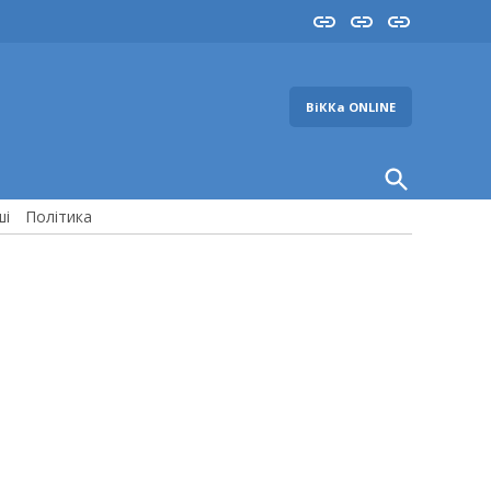
Insta
YouTube
FB
ВіККа ONLINE
Open
Search
ші
Політика