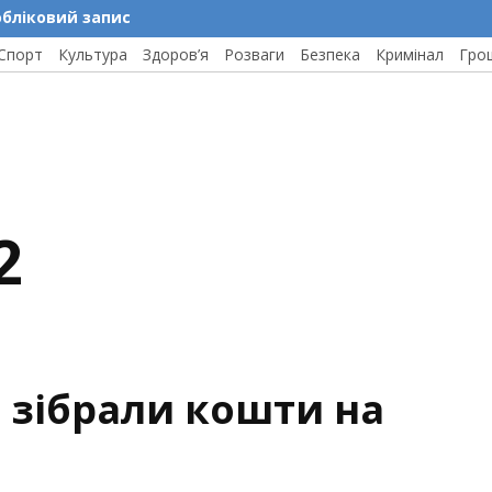
обліковий запис
Спорт
Культура
Здоров’я
Розваги
Безпека
Кримінал
Гро
2
 зібрали кошти на