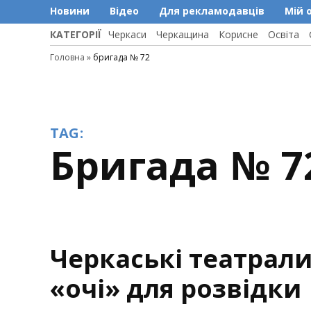
Новини
Відео
Для рекламодавців
Мій 
КАТЕГОРІЇ
Черкаси
Черкащина
Корисне
Освіта
Головна
»
бригада № 72
TAG:
бригада № 7
Черкаські театрали
«очі» для розвідки