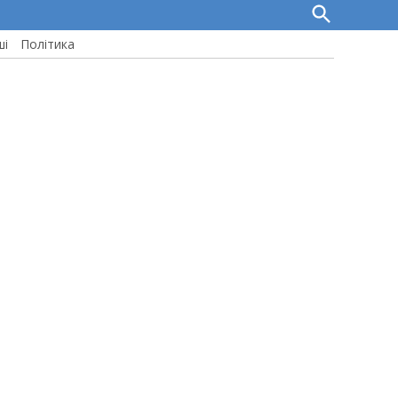
Open
Search
ші
Політика