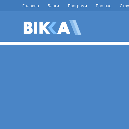
Skip
Головна
Блоги
Програми
Про нас
Стру
to
content
ВІККА
Новини
Черкас