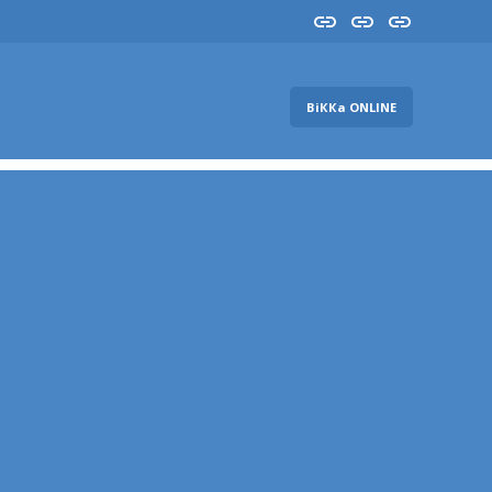
Insta
YouTube
FB
ВіККа ONLINE