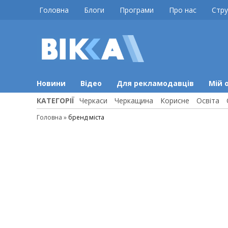
Skip
Головна
Блоги
Програми
Про нас
Стру
to
content
ВІККА
Новини
Черкас
Новини
Відео
Для рекламодавців
Мій 
КАТЕГОРІЇ
Черкаси
Черкащина
Корисне
Освіта
Головна
»
бренд міста