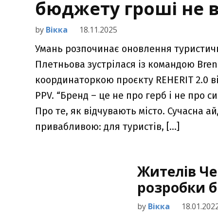
бюджету гроші не 
by
Вікка
18.11.2025
Умань розпочинає оновлення туристичн
Плетньова зустрілася із командою Bre
координаторкою проєкту REHERIT 2.0 ві
PPV. “Бренд – це не про герб і не про с
Про те, як відчувають місто. Сучасна 
привабливою: для туристів, […]
Жителів Ч
розробки б
by
Вікка
18.01.202