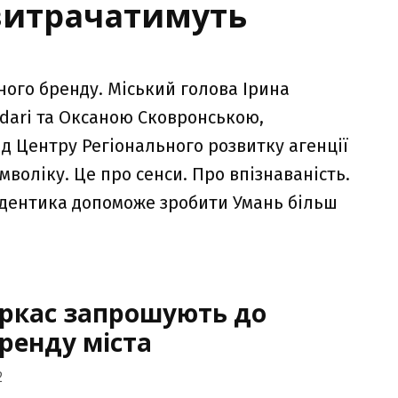
витрачатимуть
ого бренду. Міський голова Ірина
ndari та Оксаною Сковронською,
д Центру Регіонального розвитку агенції
имволіку. Це про сенси. Про впізнаваність.
айдентика допоможе зробити Умань більш
еркас запрошують до
ренду міста
2