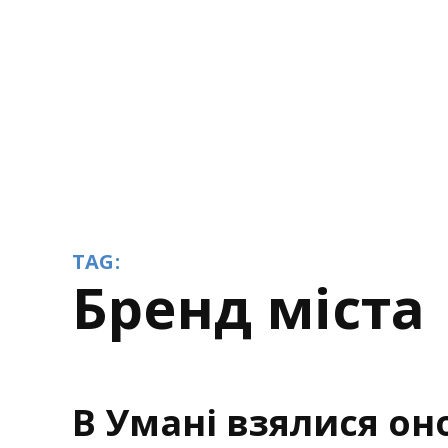
TAG:
бренд міста
В Умані взялися он