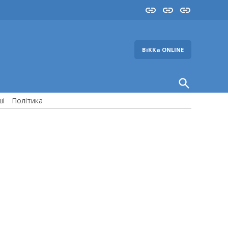
Insta
YouTube
FB
ВіККа ONLINE
Open
Search
ші
Політика