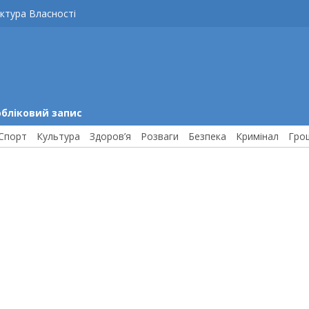
ктура Власності
обліковий запис
Спорт
Культура
Здоров’я
Розваги
Безпека
Кримінал
Гро