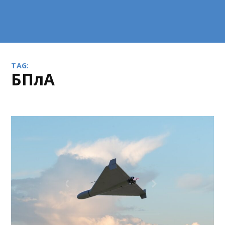
TAG:
БПлА