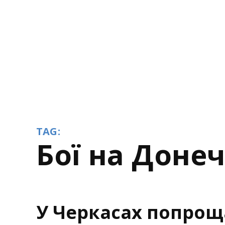
TAG:
бої на Доне
У Черкасах попрощ