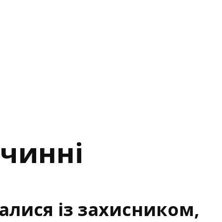
ччинні
алися із захисником,