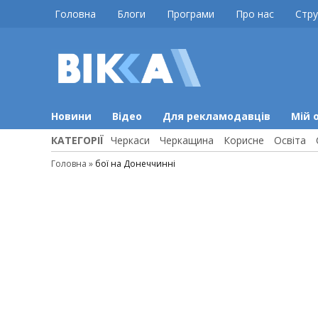
Skip
Головна
Блоги
Програми
Про нас
Стру
to
content
ВІККА
Новини
Черкас
Новини
Відео
Для рекламодавців
Мій 
КАТЕГОРІЇ
Черкаси
Черкащина
Корисне
Освіта
Головна
»
бої на Донеччинні