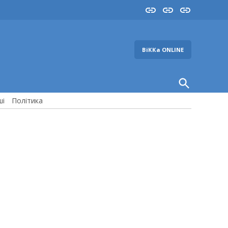
Insta
YouTube
FB
ВіККа ONLINE
Open
Search
ші
Політика