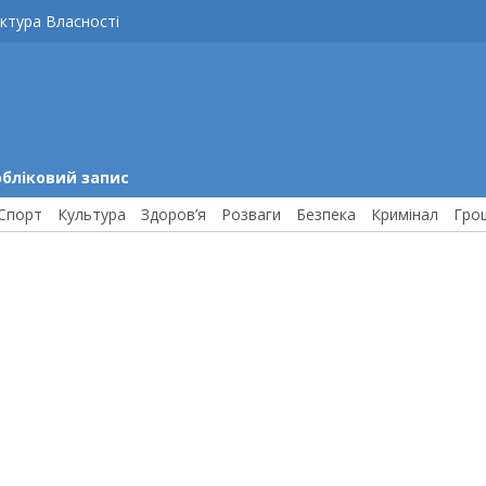
ктура Власності
обліковий запис
Спорт
Культура
Здоров’я
Розваги
Безпека
Кримінал
Гро