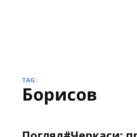
TAG:
Борисов
Погляд#Черкаси: п