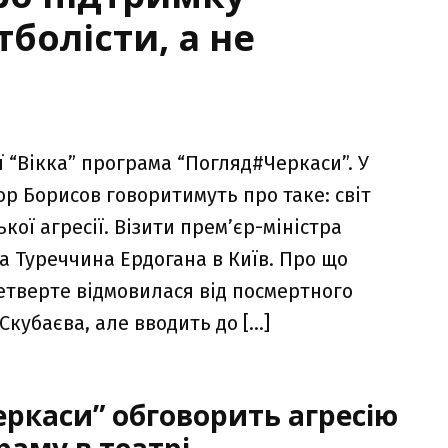
болісти, а не
 “Вікка” програма “Погляд#Черкаси”. У
тор Борисов говоритимуть про таке: світ
кої агресії. Візити прем’єр-міністра
а Туреччина Ердогана в Київ. Про що
етверте відмовилася від посмертного
Скубаєва, але вводить до […]
ркаси” обговорить агресію