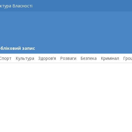
ктура Власності
обліковий запис
Спорт
Культура
Здоров’я
Розваги
Безпека
Кримінал
Гро