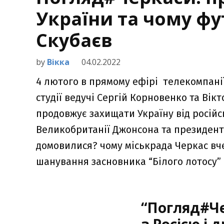
України та чому фут
Скубаєв
by
Вікка
04.02.2022
4 лютого в прямому ефірі телекомпанії
студії ведучі Сергій Корновенко та Вік
продовжує захищати Україну від російсь
Великобританії Джонсона та президент
домовилися? чому міськрада Черкас вч
шанування засновника “Білого лотосу” 
“Погляд#Че