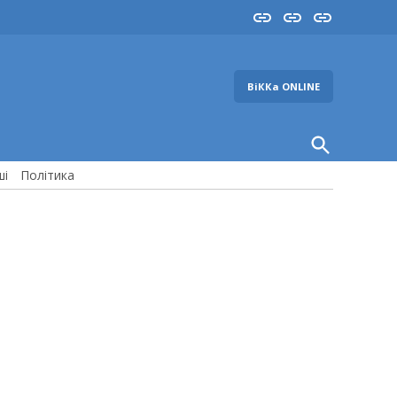
Insta
YouTube
FB
ВіККа ONLINE
Open
Search
ші
Політика