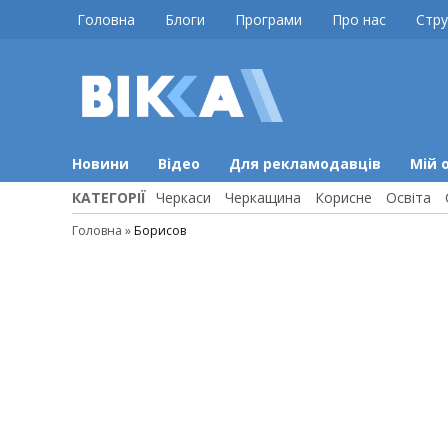
Skip
Головна
Блоги
Програми
Про нас
Стру
to
content
ВІККА
Новини
Черкас
Новини
Відео
Для рекламодавців
Мій 
КАТЕГОРІЇ
Черкаси
Черкащина
Корисне
Освіта
Головна
»
Борисов