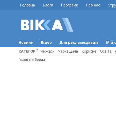
Skip
Головна
Блоги
Програми
Про нас
Стру
to
content
ВІККА
Новини
Черкас
Новини
Відео
Для рекламодавців
Мій 
КАТЕГОРІЇ
Черкаси
Черкащина
Корисне
Освіта
Головна
»
борди