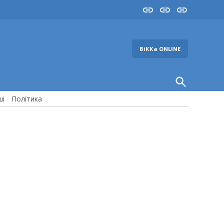
Insta
YouTube
FB
ВіККа ONLINE
Open
Search
ші
Політика