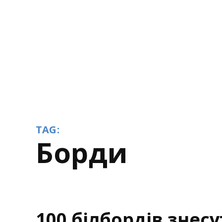
TAG:
борди
100 білбордів знес