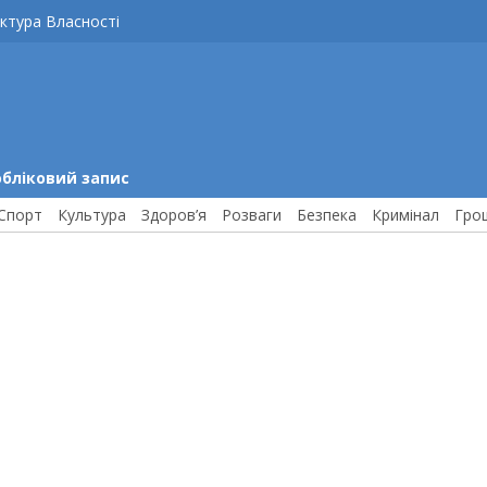
ктура Власності
обліковий запис
Спорт
Культура
Здоров’я
Розваги
Безпека
Кримінал
Гро