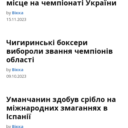
місце на чемпіонаті України
by
Вікка
15.11.2023
Чигиринські боксери
вибороли звання чемпіонів
області
by
Вікка
09.10.2023
Уманчанин здобув срібло на
міжнародних змаганнях в
Іспанії
by
Вікка