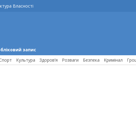
ктура Власності
обліковий запис
Спорт
Культура
Здоров’я
Розваги
Безпека
Кримінал
Гро