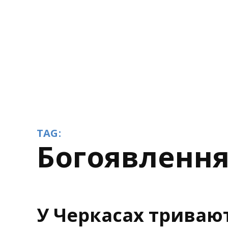
TAG:
Богоявленн
У Черкасах триваю