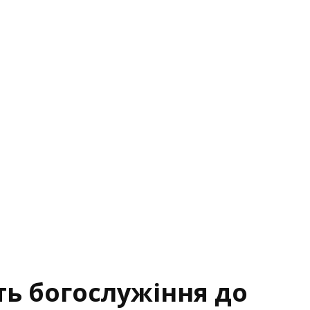
я
ть богослужіння до