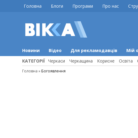
Skip
Головна
Блоги
Програми
Про нас
Стру
to
content
ВІККА
Новини
Черкас
Новини
Відео
Для рекламодавців
Мій 
КАТЕГОРІЇ
Черкаси
Черкащина
Корисне
Освіта
Головна
»
Богоявлення