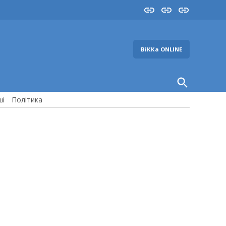
Insta
YouTube
FB
ВіККа ONLINE
Open
Search
ші
Політика