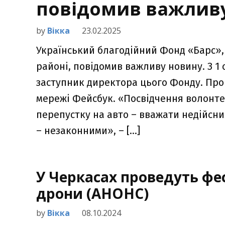
повідомив важливу
by
Вікка
23.02.2025
Український благодійний Фонд «Барс»,
районі, повідомив важливу новину. З 1 
заступник директора цього Фонду. Про 
мережі Фейсбук. «Посвідчення волонте
перепустку на авто – вважати недійсним
– незаконними», – […]
У Черкасах проведуть фе
дрони (АНОНС)
by
Вікка
08.10.2024