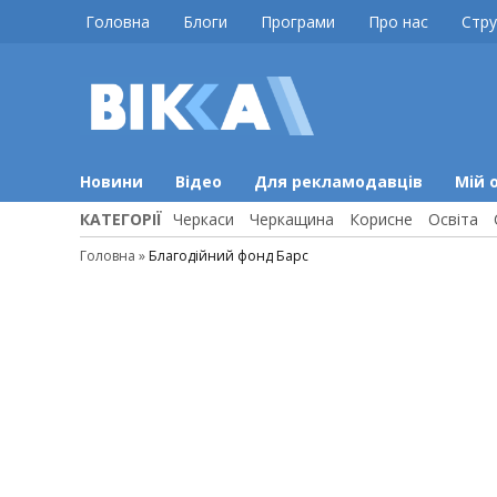
Skip
Головна
Блоги
Програми
Про нас
Стру
to
content
ВІККА
Новини
Черкас
Новини
Відео
Для рекламодавців
Мій 
КАТЕГОРІЇ
Черкаси
Черкащина
Корисне
Освіта
Головна
»
Благодійний фонд Барс