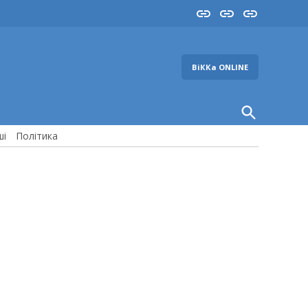
Insta
YouTube
FB
ВіККа ONLINE
Open
Search
ші
Політика