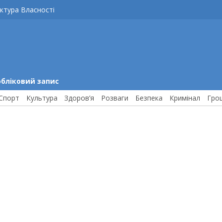
ктура Власності
обліковий запис
Спорт
Культура
Здоров’я
Розваги
Безпека
Кримінал
Гро