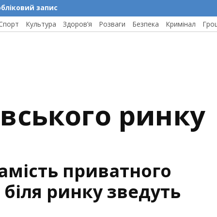
обліковий запис
Спорт
Культура
Здоров’я
Розваги
Безпека
Кримінал
Гро
івського ринку
амість приватного
 біля ринку зведуть