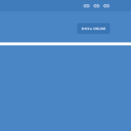
Insta
YouTube
FB
ВіККа ONLINE