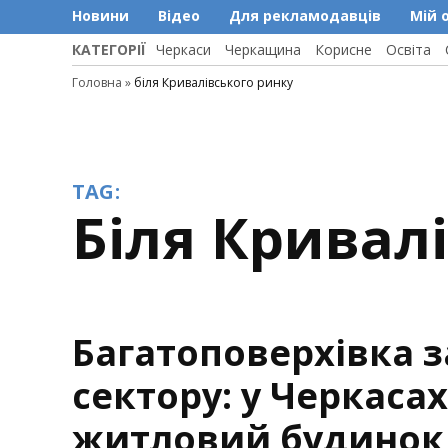
Новини
Відео
Для рекламодавців
Мій 
КАТЕГОРІЇ
Черкаси
Черкащина
Корисне
Освіта
Головна
»
біля Кривалівського ринку
TAG:
біля Кривал
Багатоповерхівка з
сектору: у Черкасах
житловий будинок