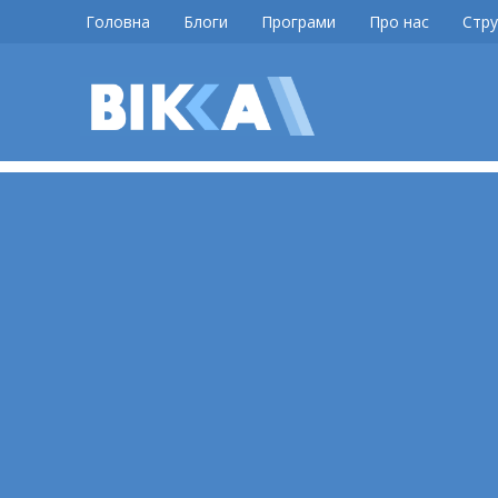
Skip
Головна
Блоги
Програми
Про нас
Стру
to
content
ВІККА
Новини
Черкас