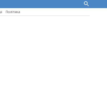
Open
Search
ші
Політика