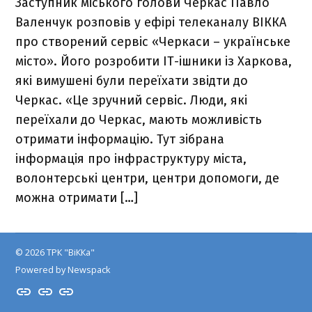
Заступник міського голови Черкас Павло
Валенчук розповів у ефірі телеканалу ВІККА
про створений сервіс «Черкаси – українське
місто». Його розробити ІТ-ішники із Харкова,
які вимушені були переїхати звідти до
Черкас. «Це зручний сервіс. Люди, які
переїхали до Черкас, мають можливість
отримати інформацію. Тут зібрана
інформація про інфраструктуру міста,
волонтерські центри, центри допомоги, де
можна отримати […]
© 2026 ТРК "ВіККа"
Powered by Newspack
Insta
YouTube
FB