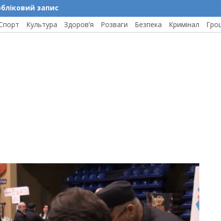
обліковий запис
Спорт
Культура
Здоров’я
Розваги
Безпека
Кримінал
Гро