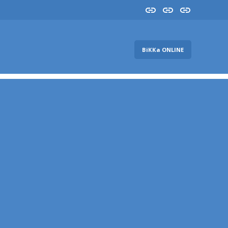
Insta
YouTube
FB
ВіККа ONLINE