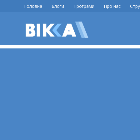
Skip
Головна
Блоги
Програми
Про нас
Стру
to
content
ВІККА
Новини
Черкас