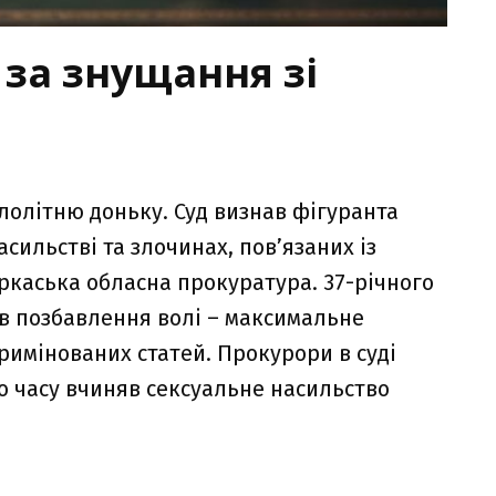
за знущання зі
лолітню доньку. Суд визнав фігуранта
сильстві та злочинах, повʼязаних із
каська обласна прокуратура. 37-річного
ів позбавлення волі – максимальне
римінованих статей. Прокурори в суді
о часу вчиняв сексуальне насильство