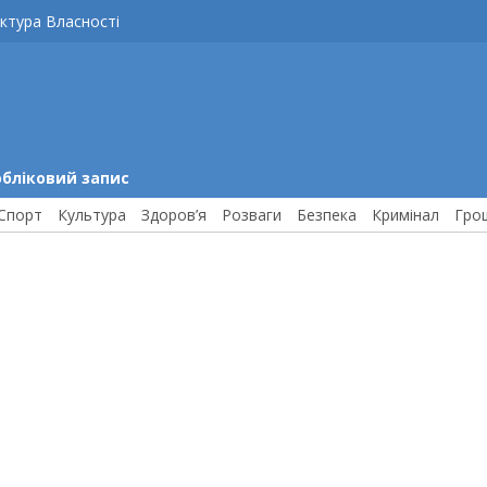
ктура Власності
обліковий запис
Спорт
Культура
Здоров’я
Розваги
Безпека
Кримінал
Гро