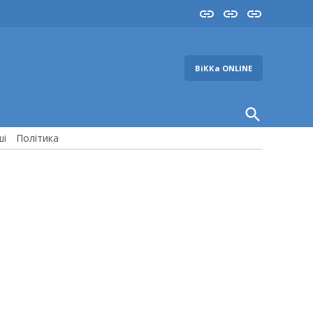
Insta
YouTube
FB
ВіККа ONLINE
Open
Search
ші
Політика