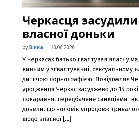
Черкасця засудили 
власної доньки
by
Вікка
10.06.2026
У Черкасах батько ґвалтував власну ма
винним у зґвалтуванні, сексуальному на
дитячою порнографією. Повідомляє Чер
уродженця Черкас засуджено до 15 рок
покарання, передбачене санкціями інк
довели, що чоловік упродовж тривалог
щодо власної […]