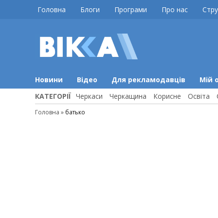
Skip
Головна
Блоги
Програми
Про нас
Стру
to
content
ВІККА
Новини
Черкас
Новини
Відео
Для рекламодавців
Мій 
КАТЕГОРІЇ
Черкаси
Черкащина
Корисне
Освіта
Головна
»
батько