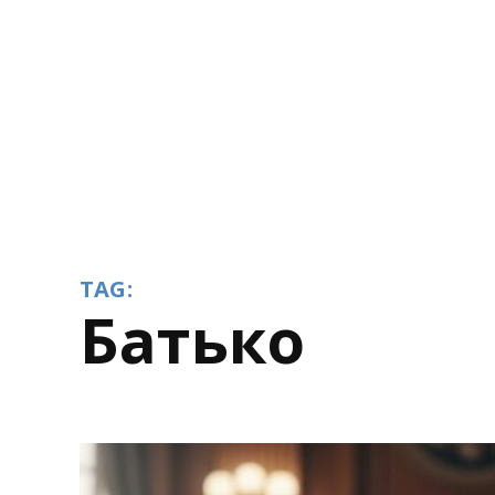
TAG:
батько