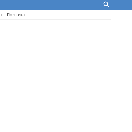
Open
Search
ші
Політика