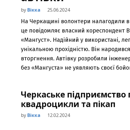
by
Вікка
25.06.2024
На Черкащині волонтери налагодили ви
це повідомляє власний кореспондент В
«Мангуст». Надійний у використані, ле
унікальною прохідністю. Він народивс
вторгнення. Автівку розробили інженер
без «Мангуста» не уявляють своєї бойо
Черкаське підприємство 
квадроцикли та пікап
by
Вікка
12.02.2024