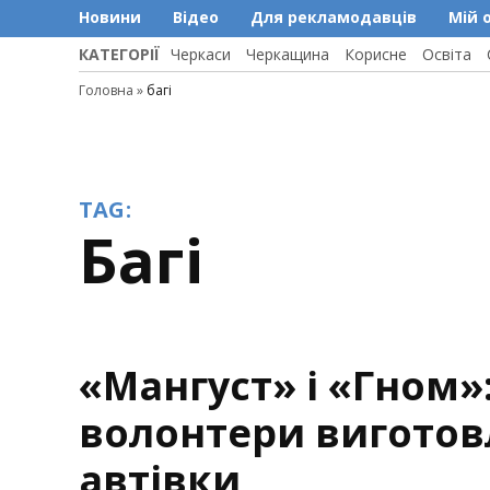
Новини
Відео
Для рекламодавців
Мій 
КАТЕГОРІЇ
Черкаси
Черкащина
Корисне
Освіта
Головна
»
багі
TAG:
багі
«Мангуст» і «Гном»
волонтери виготов
автівки