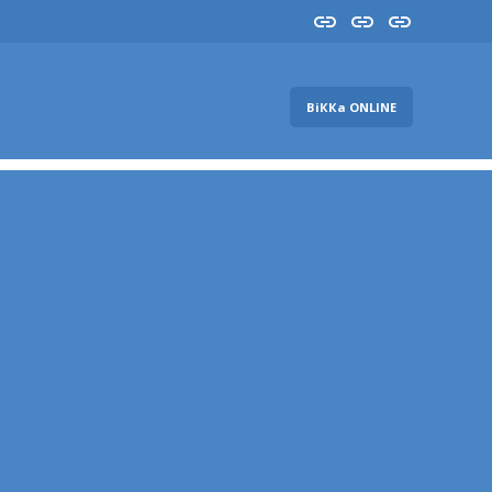
Insta
YouTube
FB
ВіККа ONLINE