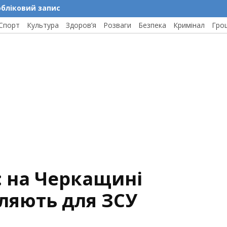
обліковий запис
Спорт
Культура
Здоров’я
Розваги
Безпека
Кримінал
Гро
: на Черкащині
ляють для ЗСУ