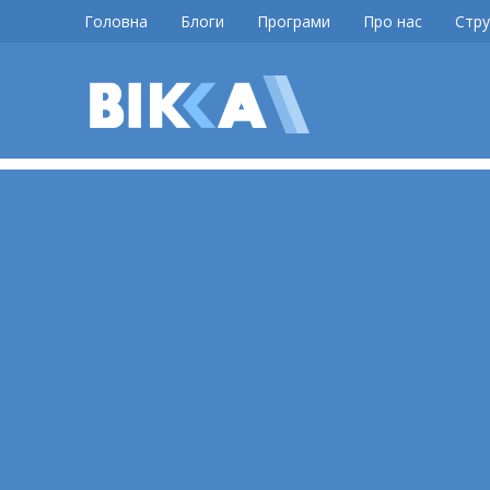
Skip
Головна
Блоги
Програми
Про нас
Стру
to
content
ВІККА
Новини
Черкас