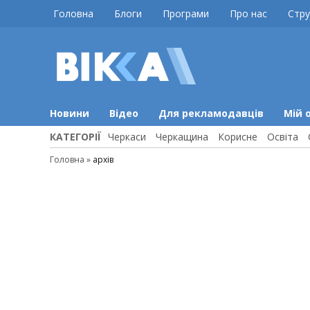
Skip
Головна
Блоги
Програми
Про нас
Стру
to
content
ВІККА
Новини
Черкас
Новини
Відео
Для рекламодавців
Мій 
КАТЕГОРІЇ
Черкаси
Черкащина
Корисне
Освіта
Головна
»
архів