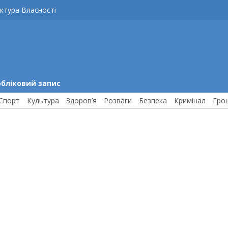
ктура Власності
обліковий запис
Спорт
Культура
Здоров’я
Розваги
Безпека
Кримінал
Гро