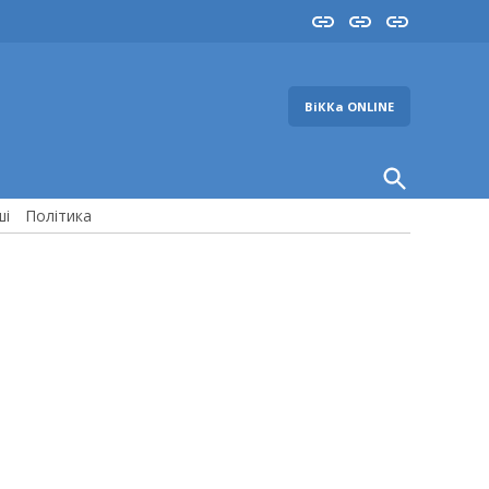
Insta
YouTube
FB
ВіККа ONLINE
Open
Search
ші
Політика