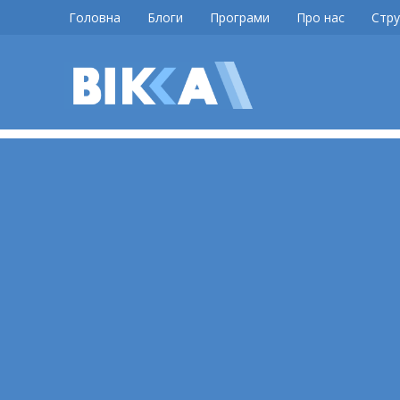
Skip
Головна
Блоги
Програми
Про нас
Стру
to
content
ВІККА
Новини
Черкас