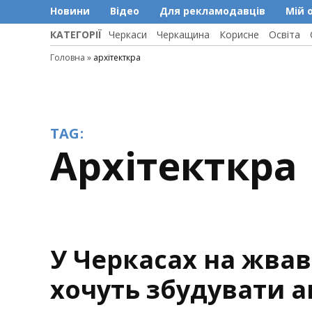
Новини
Відео
Для рекламодавців
Мій 
КАТЕГОРІЇ
Черкаси
Черкащина
Корисне
Освіта
Головна
»
архітекткра
TAG:
архітекткра
У Черкасах на жвав
хочуть збудувати 