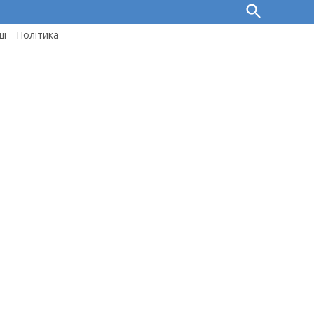
Open
Search
ші
Політика