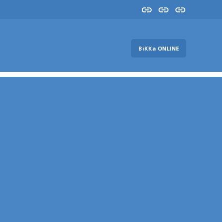
Insta
YouTube
FB
ВіККа ONLINE