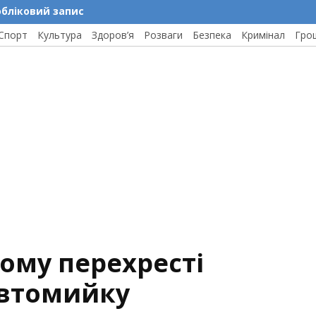
обліковий запис
Спорт
Культура
Здоров’я
Розваги
Безпека
Кримінал
Гро
ому перехресті
автомийку