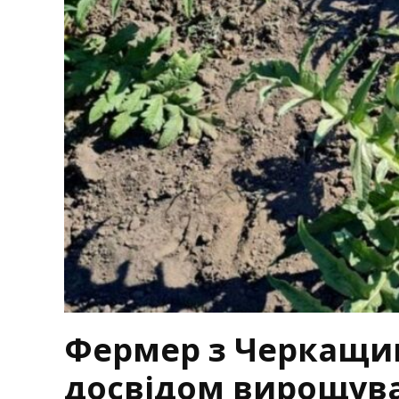
Фермер з Черкащи
досвідом вирощув