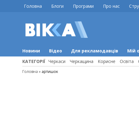
Skip
Головна
Блоги
Програми
Про нас
Стру
to
content
ВІККА
Новини
Черкас
Новини
Відео
Для рекламодавців
Мій 
КАТЕГОРІЇ
Черкаси
Черкащина
Корисне
Освіта
Головна
»
артишок