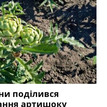
ни поділився
ання артишоку