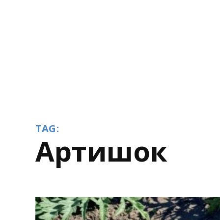
TAG:
артишок