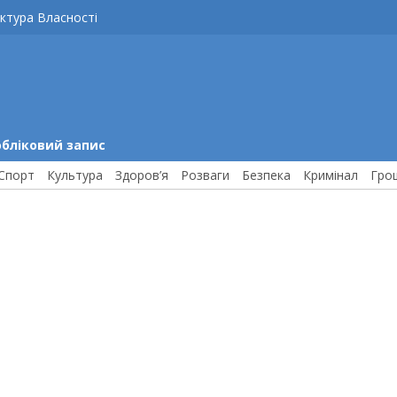
ктура Власності
обліковий запис
Спорт
Культура
Здоров’я
Розваги
Безпека
Кримінал
Гро