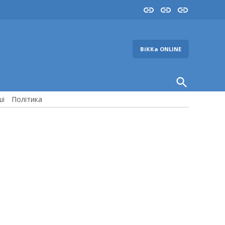
Insta
YouTube
FB
ВіККа ONLINE
Open
Search
ші
Політика