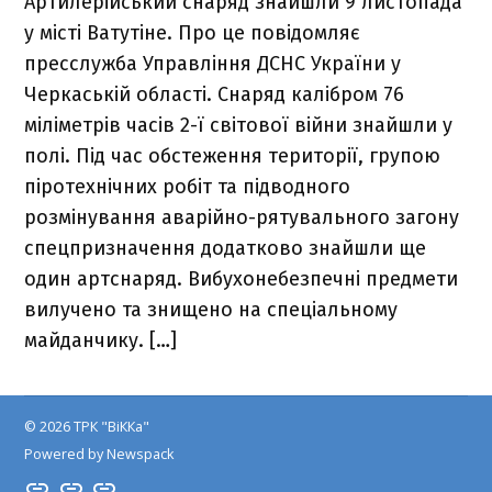
Артилерійський снаряд знайшли 9 листопада
у місті Ватутіне. Про це повідомляє
пресслужба Управління ДСНС України у
Черкаській області. Снаряд калібром 76
міліметрів часів 2-ї світової війни знайшли у
полі. Під час обстеження території, групою
піротехнічних робіт та підводного
розмінування аварійно-рятувального загону
спецпризначення додатково знайшли ще
один артснаряд. Вибухонебезпечні предмети
вилучено та знищено на спеціальному
майданчику. […]
© 2026 ТРК "ВіККа"
Powered by Newspack
Insta
YouTube
FB