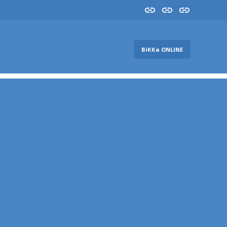
Insta
YouTube
FB
ВіККа ONLINE