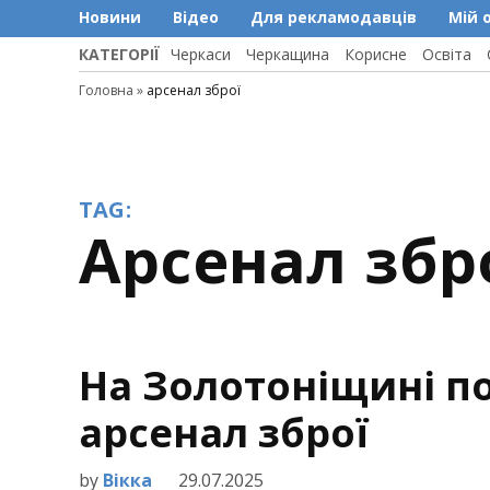
Новини
Відео
Для рекламодавців
Мій 
КАТЕГОРІЇ
Черкаси
Черкащина
Корисне
Освіта
Головна
»
арсенал зброї
TAG:
арсенал збр
На Золотоніщині п
арсенал зброї
by
Вікка
29.07.2025