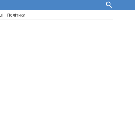
Open
Search
ші
Політика