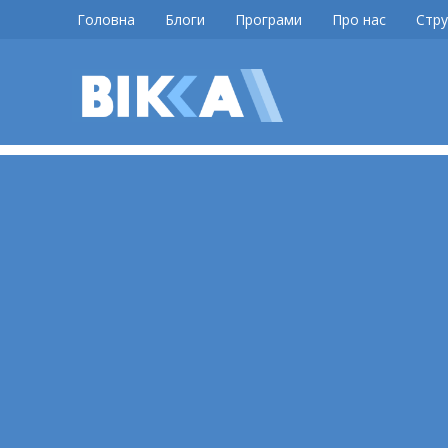
Skip
Головна
Блоги
Програми
Про нас
Стру
to
content
ВІККА
Новини
Черкас