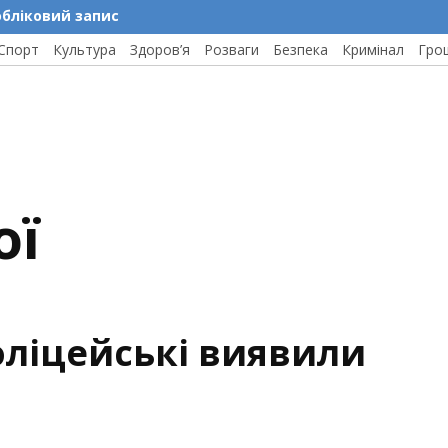
обліковий запис
Спорт
Культура
Здоров’я
Розваги
Безпека
Кримінал
Гро
ої
оліцейські виявили