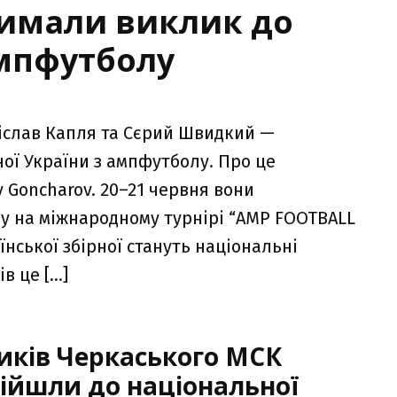
римали виклик до
ампфутболу
іслав Капля та Сєрий Швидкий —
ої України з ампфутболу. Про це
 Goncharov. 20–21 червня вони
у на міжнародному турнірі “AMP FOOTBALL
нської збірної стануть національні
в це […]
иків Черкаського МСК
війшли до національної