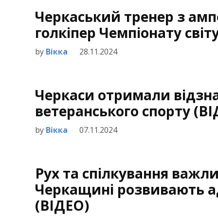
Черкаський тренер з ам
голкіпер Чемпіонату світ
by
Вікка
28.11.2024
Черкаси отримали відзна
ветеранського спорту (В
by
Вікка
07.11.2024
Рух та спілкування важли
Черкащині розвивають а
(ВІДЕО)