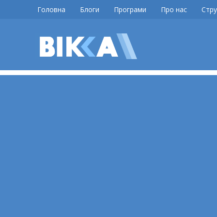
Skip
Головна
Блоги
Програми
Про нас
Стру
to
content
ВІККА
Новини
Черкас