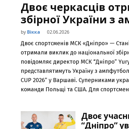
Двоє черкасців от
збірної України з 
by
Вікка
02.06.2026
Двоє спортсменів МСК «Дніпро» — Стан
отримали виклик до національної збірн
повідомляє директор МСК “Дніпро” Yury
представлятимуть Україну з ампфутбол
CUP 2026” у Варшаві. Суперниками украї
команди Польщі та США. Для спортсмені
Двоє учасн
“Дніпро” у