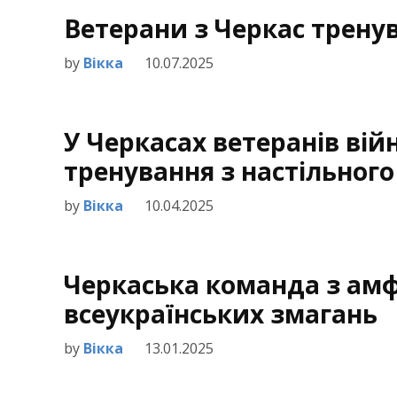
Ветерани з Черкас трену
by
Вікка
10.07.2025
У Черкасах ветеранів ві
тренування з настільного 
by
Вікка
10.04.2025
Черкаська команда з амф
всеукраїнських змагань
by
Вікка
13.01.2025