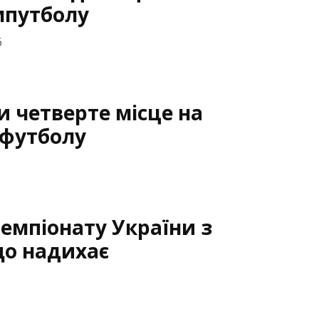
ампутболу
6
и четверте місце на
пфутболу
Чемпіонату України з
що надихає