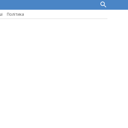
Open
Search
ші
Політика