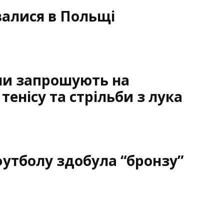
валися в Польщі
йни запрошують на
тенісу та стрільби з лука
утболу здобула “бронзу”