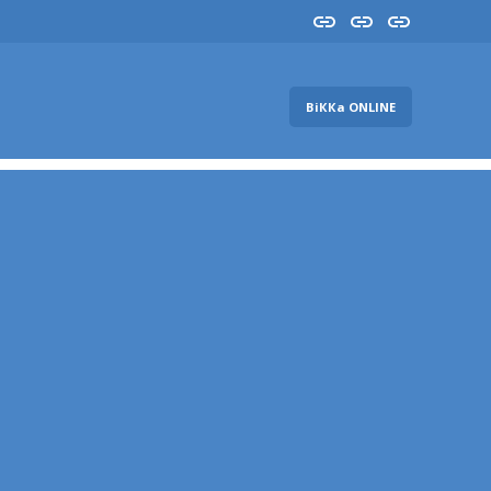
Insta
YouTube
FB
ВіККа ONLINE