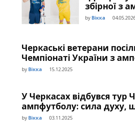
збірної з 
by
Вікка
04.05.202
Черкаські ветерани посіл
Чемпіонаті України з ам
by
Вікка
15.12.2025
У Черкасах відбувся тур 
ампфутболу: сила духу, 
by
Вікка
03.11.2025