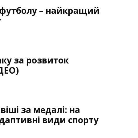
пфутболу – найкращий
у
ку за розвиток
ІДЕО)
віші за медалі: на
даптивні види спорту