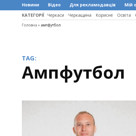
Новини
Відео
Для рекламодавців
Мій 
КАТЕГОРІЇ
Черкаси
Черкащина
Корисне
Освіта
Головна
»
ампфутбол
TAG:
ампфутбол