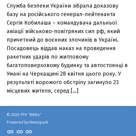
Служба безпеки України зібрала доказову
базу на російського генерал-лейтенанта
Сергія Кобилаша – командувача дальньої
авіації військово-повітряних сил рф, який
причетний до воєнних злочинів в Україні.
Посадовець віддав наказ на проведення
ракетних ударів по житловому
багатоповерховому будинку та автостоянці в
Умані на Черкащині 28 квітня цього року. У
результаті ворожого обстрілу загинуло 23
місцевих жителя, серед […]
© 2026 ТРК "ВіККа"
Powered by Newspack
Insta
YouTube
FB