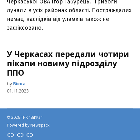
Черкаської ОВА Ігор Табурець. Тривоги
лунали в усіх районах області. Постраждалих
немає, наслідків від уламків також не
зафіксовано.
У Черкасах передали чотири
пікапи новиму підрозділу
ППО
by
Вікка
01.11.2023
© 2026 ТРК "ВіККа"
Powered by Newspack
Insta
YouTube
FB