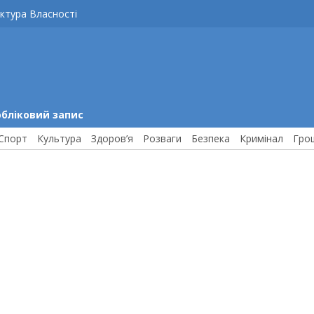
ктура Власності
обліковий запис
Спорт
Культура
Здоров’я
Розваги
Безпека
Кримінал
Гро