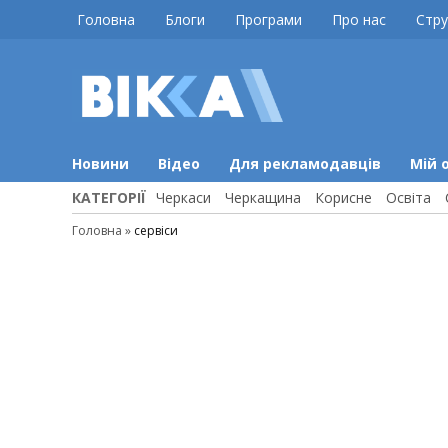
Skip
Головна
Блоги
Програми
Про нас
Стру
to
content
ВІККА
Новини
Черкас
Новини
Відео
Для рекламодавців
Мій 
КАТЕГОРІЇ
Черкаси
Черкащина
Корисне
Освіта
Головна
»
сервіси