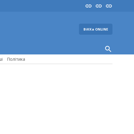
Insta
YouTube
FB
ВіККа ONLINE
Open
Search
ші
Політика