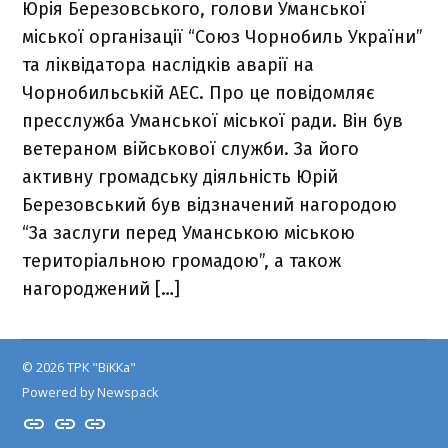
Юрія Березовського, голови Уманської
міської організації “Союз Чорнобиль України”
та ліквідатора наслідків аварії на
Чорнобильській АЕС. Про це повідомляє
пресслужба Уманської міської ради. Він був
ветераном військової служби. За його
активну громадську діяльність Юрій
Березовський був відзначений нагородою
“За заслуги перед Уманською міською
територіальною громадою”, а також
нагороджений […]
© 2026 ТРК "ВіККа"
Powered by Newspack
Insta
YouTube
FB