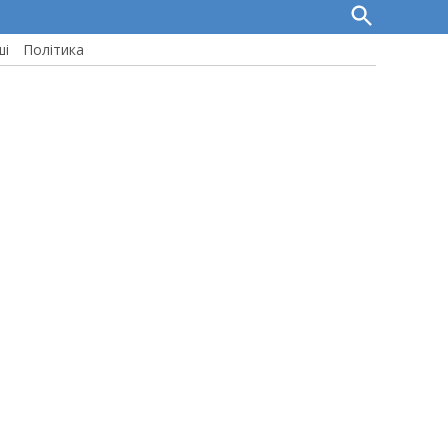
Open
Search
ші
Політика