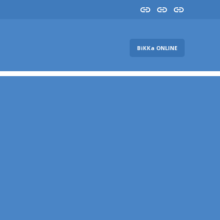
Insta
YouTube
FB
ВіККа ONLINE