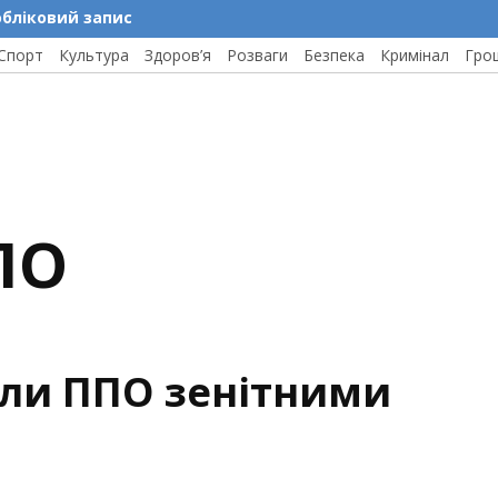
обліковий запис
Спорт
Культура
Здоров’я
Розваги
Безпека
Кримінал
Гро
ПО
или ППО зенітними