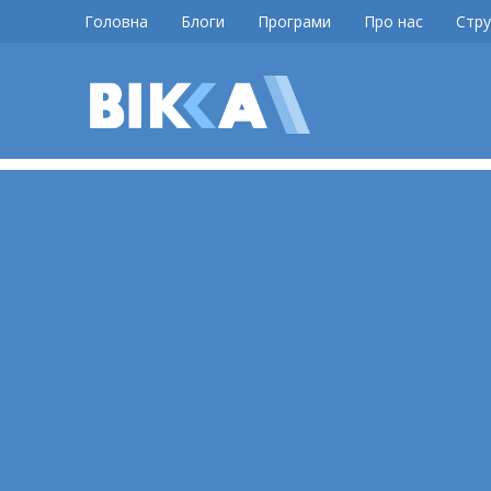
Skip
Головна
Блоги
Програми
Про нас
Стру
to
content
ВІККА
Новини
Черкас