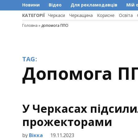
Новини
Відео
Для рекламодавців
Мій 
КАТЕГОРІЇ
Черкаси
Черкащина
Корисне
Освіта
Головна
»
допомога ППО
TAG:
допомога П
У Черкасах підсил
прожекторами
by
Вікка
19.11.2023