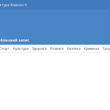
ктура Власності
обліковий запис
Спорт
Культура
Здоров’я
Розваги
Безпека
Кримінал
Гро