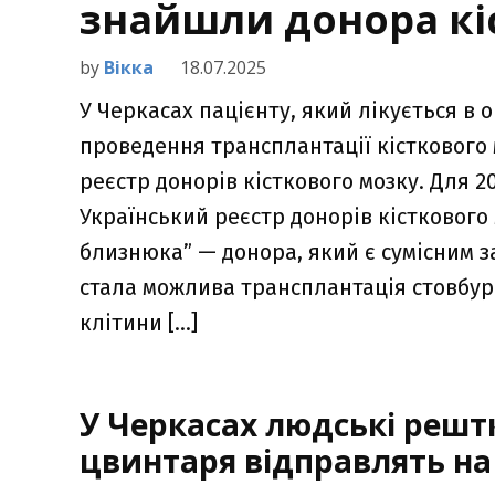
знайшли донора кі
by
Вікка
18.07.2025
У Черкасах пацієнту, який лікується в
проведення трансплантації кісткового 
реєстр донорів кісткового мозку. Для 2
Український реєстр донорів кістковог
близнюка” — донора, який є сумісним з
стала можлива трансплантація стовбур
клітини […]
У Черкасах людські решт
цвинтаря відправлять на