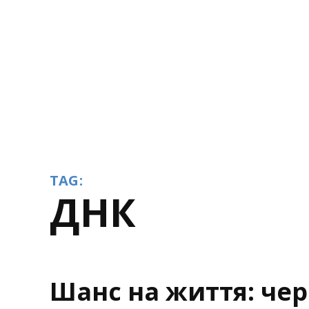
TAG:
ДНК
Шанс на життя: че