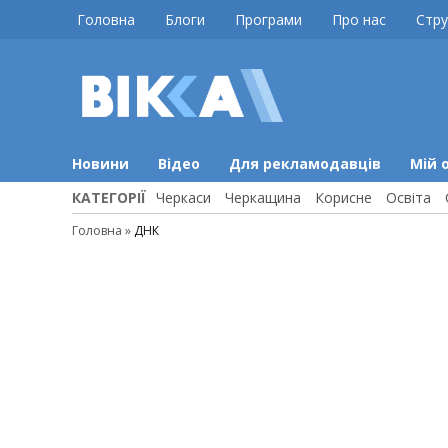
Skip
Головна
Блоги
Програми
Про нас
Стру
to
content
ВІККА
Новини
Черкас
Новини
Відео
Для рекламодавців
Мій 
КАТЕГОРІЇ
Черкаси
Черкащина
Корисне
Освіта
Головна
»
ДНК