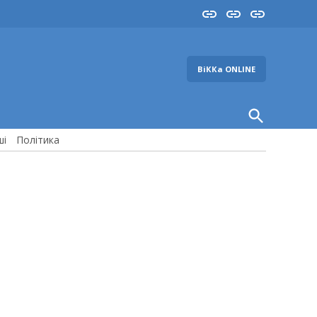
Insta
YouTube
FB
ВіККа ONLINE
Open
Search
ші
Політика