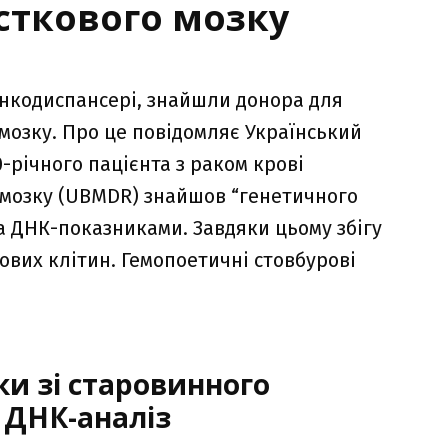
сткового мозку
 онкодиспансері, знайшли донора для
мозку. Про це повідомляє Український
0-річного пацієнта з раком крові
о мозку (UBMDR) знайшов “генетичного
а ДНК-показниками. Завдяки цьому збігу
ових клітин. Гемопоетичні стовбурові
ки зі старовинного
 ДНК-аналіз