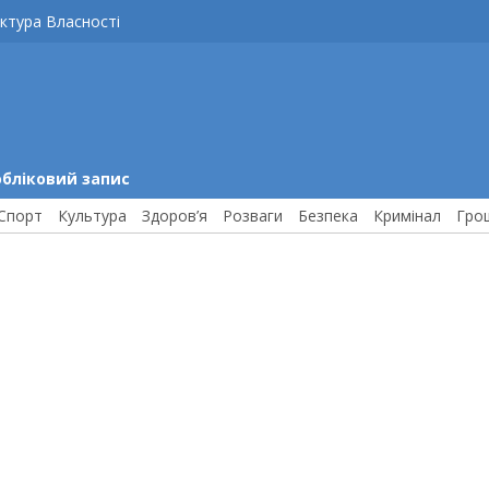
ктура Власності
обліковий запис
Спорт
Культура
Здоров’я
Розваги
Безпека
Кримінал
Гро