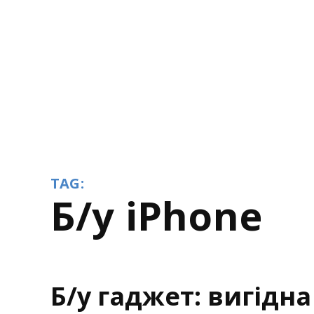
TAG:
б/у iPhone
Б/у гаджет: вигідн