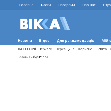
Skip
Головна
Блоги
Програми
Про нас
Стру
to
content
ВІККА
Новини
Черкас
Новини
Відео
Для рекламодавців
Мій 
КАТЕГОРІЇ
Черкаси
Черкащина
Корисне
Освіта
Головна
»
б/у iPhone