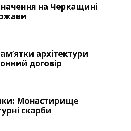
значення на Черкащині
ержави
ам’ятки архітектури
ронний договір
івки: Монастирище
турні скарби