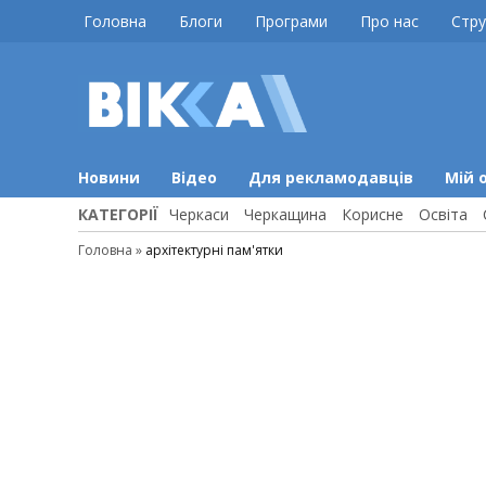
Skip
Головна
Блоги
Програми
Про нас
Стру
to
content
ВІККА
Новини
Черкас
Новини
Відео
Для рекламодавців
Мій 
КАТЕГОРІЇ
Черкаси
Черкащина
Корисне
Освіта
Головна
»
архітектурні пам'ятки