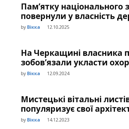
Пам’ятку національного 
повернули у власність д
by
Вікка
12.10.2025
На Черкащині власника п
зобов’язали укласти охо
by
Вікка
12.09.2024
Мистецькі вітальні лист
популяризує свої архітек
by
Вікка
14.12.2023