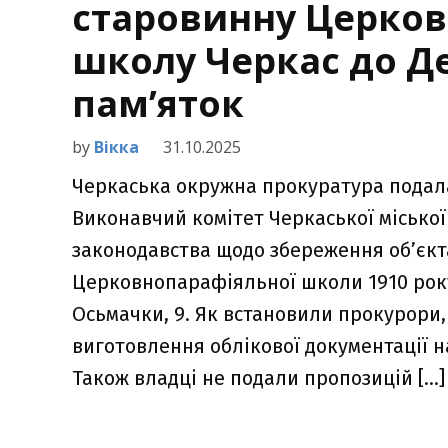
старовинну Церко
школу Черкас до Д
пам’яток
by
Вікка
31.10.2025
Черкаська окружна прокуратура подала
Виконавчий комітет Черкаської місько
законодавства щодо збереження об’єкт
Церковнопарафіяльної школи 1910 року
Осьмачки, 9. Як встановили прокурори,
виготовлення облікової документації на
Також владці не подали пропозицій […]