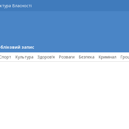
ктура Власності
обліковий запис
Спорт
Культура
Здоров’я
Розваги
Безпека
Кримінал
Гро