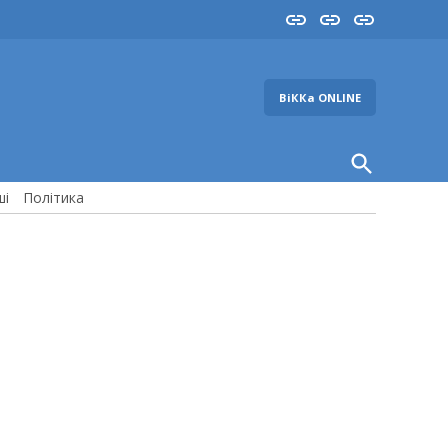
Insta
YouTube
FB
ВіККа ONLINE
Open
Search
ші
Політика