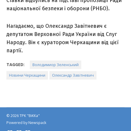
Ставки відбулись на підставі пропозиції Ради
національної безпеки і оборони (РНБО).
Нагадаємо, що Олександр Завітневич є
депутатом Верховної Ради України від Слуг
Народу. Він є куратором Черкащини від цієї
партії.
TAGGED:
Володимиор Зеленський
Новини Черкащини
Олександр Завітневич
© 2026 ТРК "ВіККа"
Powered by Newspack
Insta
YouTube
FB