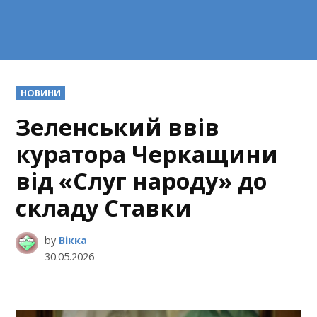
POSTED
НОВИНИ
IN
Зеленський ввів
куратора Черкащини
від «Слуг народу» до
складу Ставки
by
Вікка
30.05.2026