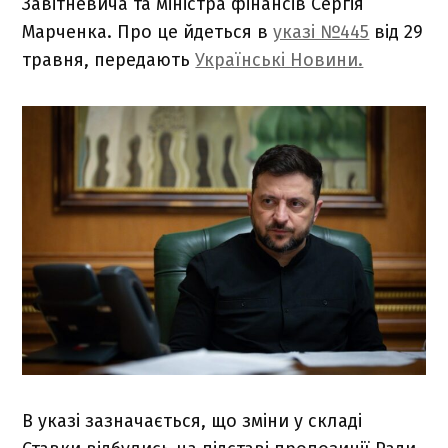
Завітневича та міністра фінансів Сергія
Марченка. Про це йдеться в
указі №445
від 29
травня, передають
Українськi Новини.
В указі зазначається, що зміни у складі