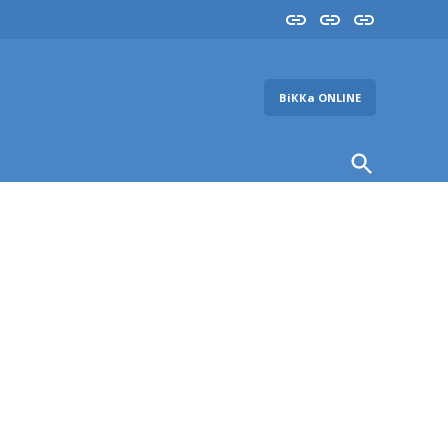
Insta
YouTube
FB
ВіККа ONLINE
Open
Search