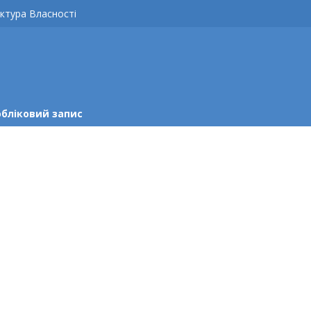
ктура Власності
обліковий запис