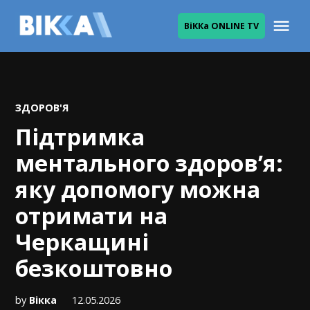
Skip
Me
ВіККа ONLINE TV
to
ВІККА
content
POSTED
ЗДОРОВ'Я
IN
Підтримка
ментального здоров’я:
яку допомогу можна
отримати на
Черкащині
безкоштовно
by
Вікка
12.05.2026