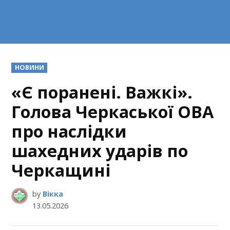
POSTED
НОВИНИ
IN
«Є поранені. Важкі».
Голова Черкаської ОВА
про наслідки
шахедних ударів по
Черкащині
by
Вікка
13.05.2026