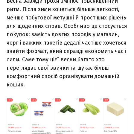
Весна завжди трохи змінює повсякденний
ритм. Після зими хочеться більше легкості,
менше побутової метушні й простіших рішень
для щоденних справ. Особливо це стосується
покупок: замість довгих походів у магазин,
черг і важких пакетів дедалі частіше хочеться
знайти формат, який справді економить час і
сили. Саме тому цієї весни багато хто
переглядає свої звички та шукає більш
комфортний спосіб організувати домашній
кошик.