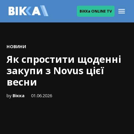
Skip
Me
ВіККа ONLINE TV
to
ВІККА
content
POSTED
НОВИНИ
IN
Як спростити щоденні
закупи з Novus цієї
весни
by
Вікка
01.06.2026