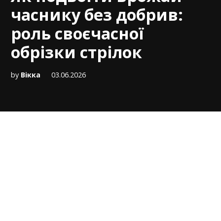
часнику без добрив:
роль своєчасної
обрізки стрілок
by
Вікка
03.06.2026
Для кожного городника червень — це не
лише час прополки, а й період критичного
вибору для озимого часнику. Саме зараз
рослина готується до розмноження,
випускаючи характерні трубчасті квітконоси,
які ми називаємо стрілками. Але чи знали ви,
що ця природна жага до продовження роду