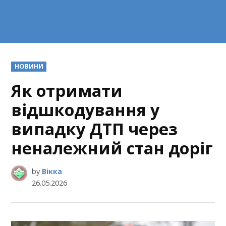
POSTED
НОВИНИ
IN
Як отримати
відшкодування у
випадку ДТП через
неналежний стан доріг
by
Вікка
26.05.2026