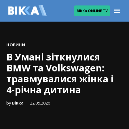
Skip
Me
ВіККа ONLINE TV
to
ВІККА
content
POSTED
НОВИНИ
IN
В Умані зіткнулися
BMW та Volkswagen:
травмувалися жінка і
4-річна дитина
by
Вікка
22.05.2026