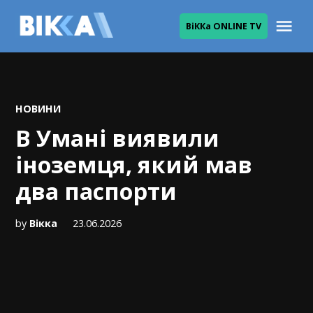
Skip
Me
ВіККа ONLINE TV
to
ВІККА
content
POSTED
НОВИНИ
IN
В Умані виявили
іноземця, який мав
два паспорти
by
Вікка
23.06.2026