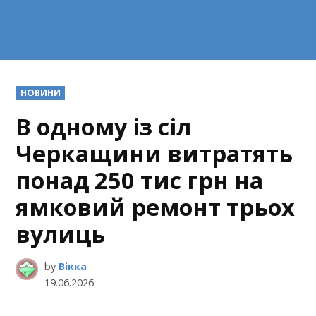
POSTED
НОВИНИ
IN
В одному із сіл
Черкащини витратять
понад 250 тис грн на
ямковий ремонт трьох
вулиць
by
Вікка
19.06.2026