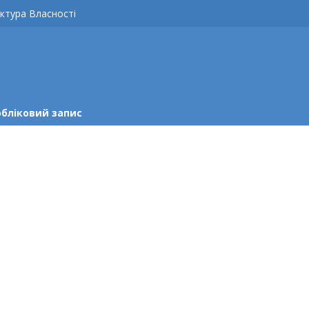
ктура Власності
обліковий запис