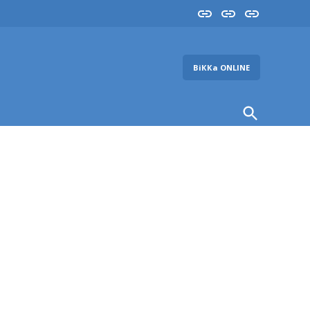
Insta
YouTube
FB
ВіККа ONLINE
Open
Search