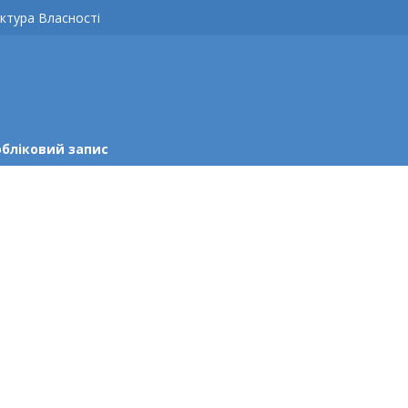
ктура Власності
обліковий запис