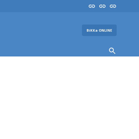
Insta
YouTube
FB
ВіККа ONLINE
Open
Search