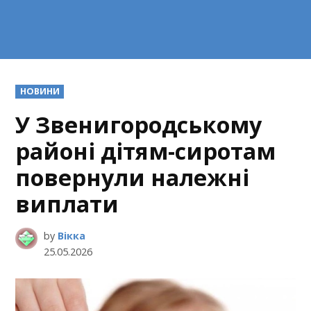
POSTED
НОВИНИ
IN
У Звенигородському
районі дітям-сиротам
повернули належні
виплати
by
Вікка
25.05.2026