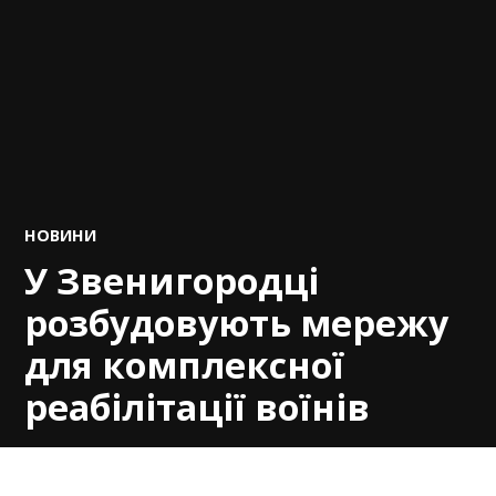
POSTED
НОВИНИ
IN
У Звенигородці
розбудовують мережу
для комплексної
реабілітації воїнів
by
Вікка
11.05.2026