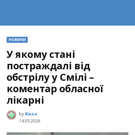
POSTED
НОВИНИ
IN
У якому стані
постраждалі від
обстрілу у Смілі –
коментар обласної
лікарні
by
Вікка
14.05.2026