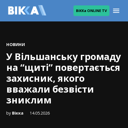
Skip
Me
ВіККа ONLINE TV
to
ВІККА
content
POSTED
НОВИНИ
IN
У Вільшанську громаду
на “щиті” повертається
захисник, якого
вважали безвісти
зниклим
by
Вікка
14.05.2026