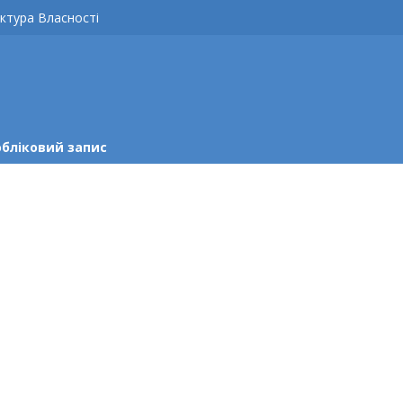
ктура Власності
обліковий запис