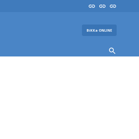
Insta
YouTube
FB
ВіККа ONLINE
Open
Search