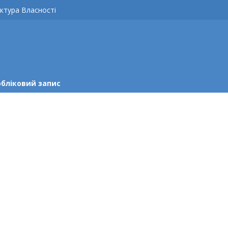
ктура Власності
обліковий запис