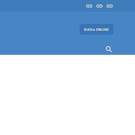
Insta
YouTube
FB
ВіККа ONLINE
Open
Search