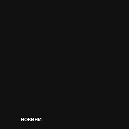
POSTED
НОВИНИ
IN